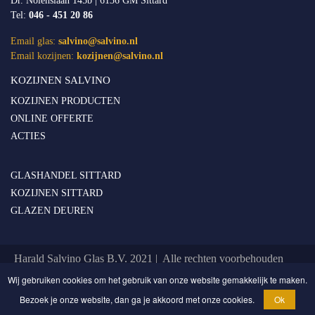
Dr. Nolenslaan 145b | 6136 GM Sittard
Tel:
046 - 451 20 86
Email glas:
salvino@salvino.nl
Email kozijnen:
kozijnen@salvino.nl
KOZIJNEN SALVINO
KOZIJNEN PRODUCTEN
ONLINE OFFERTE
ACTIES
GLASHANDEL SITTARD
KOZIJNEN SITTARD
GLAZEN DEUREN
Harald Salvino Glas B.V. 2021 | Alle rechten voorbehouden
Privacy & Cookie Statement
Wij gebruiken cookies om het gebruik van onze website gemakkelijk te maken.
Bezoek je onze website, dan ga je akkoord met onze cookies.
Ok