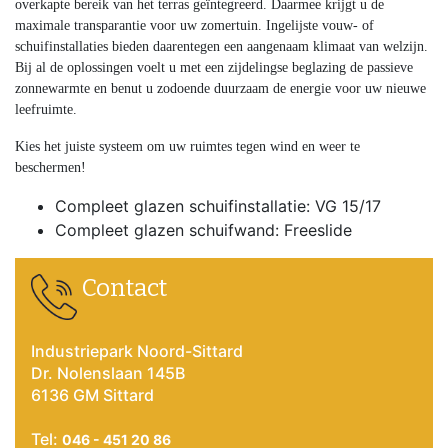
overkapte bereik van het terras geïntegreerd. Daarmee krijgt u de
maximale transparantie voor uw zomertuin. Ingelijste vouw- of
schuifinstallaties bieden daarentegen een aangenaam klimaat van welzijn.
Bij al de oplossingen voelt u met een zijdelingse beglazing de passieve
zonnewarmte en benut u zodoende duurzaam de energie voor uw nieuwe
leefruimte.
Kies het juiste systeem om uw ruimtes tegen wind en weer te
beschermen!
Compleet glazen schuifinstallatie: VG 15/17
Compleet glazen schuifwand: Freeslide
Contact
Industriepark Noord-Sittard
Dr. Nolenslaan 145B
6136 GM Sittard
Tel:
046 - 451 20 86