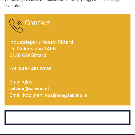
levensduur
Contact
Industriepark Noord-Sittard
Dr. Nolenslaan 145B
6136 GM Sittard
Tel:
046 - 451 20 86
Email glas:
salvino@salvino.nl
Email kozijnen:
kozijnen@salvino.nl