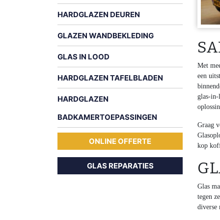
HARDGLAZEN DEUREN
GLAZEN WANDBEKLEDING
SA
GLAS IN LOOD
Met mee
een uit
HARDGLAZEN TAFELBLADEN
binnend
glas-in-
HARDGLAZEN
oplossi
BADKAMERTOEPASSINGEN
Graag v
Glasopl
ONLINE OFFERTE
kop kof
GL
GLAS REPARATIES
Glas ma
tegen ze
diverse