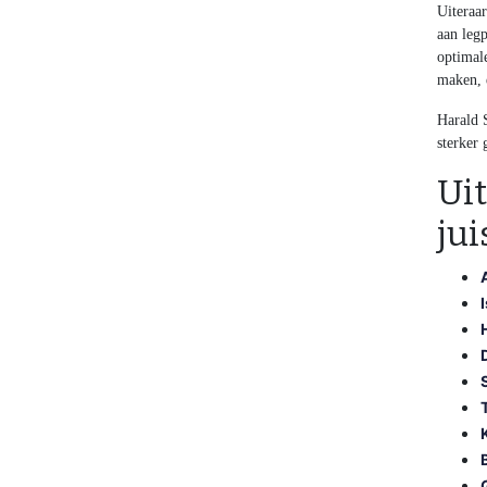
Uiteraar
aan legp
optimale
maken, 
Harald S
sterker 
Uit
jui