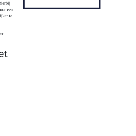
ierbij
voor een
jker te
eer
et