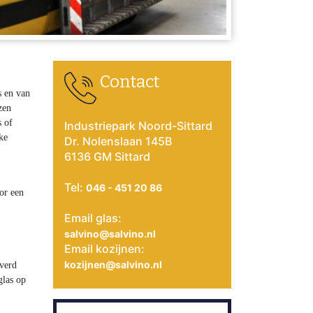
Contact
s en van
zen
s of
Industriepark Noord-Sittard
ke
Dr. Nolenslaan 145B
6136 GM Sittard
Tel:
046 - 451 20 86
or een
Email glas:
salvino@salvino.nl
Email kozijnen:
kozijnen@salvino.nl
everd
glas op