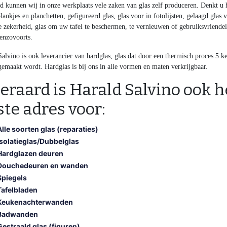
d kunnen wij in onze werkplaats vele zaken van glas zelf produceren. Denkt u h
lankjes en planchetten, gefigureerd glas, glas voor in fotolijsten, gelaagd glas 
 zekerheid, glas om uw tafel te beschermen, te vernieuwen of gebruiksvriendeli
enzovoorts.
alvino is ook leverancier van hardglas, glas dat door een thermisch proces 5 k
gemaakt wordt. Hardglas is bij ons in alle vormen en maten verkrijgbaar.
eraard is Harald Salvino ook h
ste adres voor:
Alle soorten glas (reparaties)
Isolatieglas/Dubbelglas
Hardglazen deuren
Douchedeuren en wanden
Spiegels
Tafelbladen
Keukenachterwanden
Badwanden
Gestraald glas (figuren)