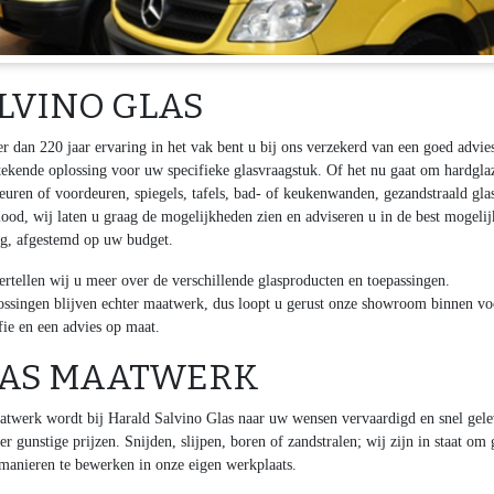
LVINO GLAS
r dan 220 jaar ervaring in het vak bent u bij ons verzekerd van een goed advie
stekende oplossing voor uw specifieke glasvraagstuk. Of het nu gaat om hardgla
euren of voordeuren, spiegels, tafels, bad- of keukenwanden, gezandstraald gla
lood, wij laten u graag de mogelijkheden zien en adviseren u in de best mogelij
ng, afgestemd op uw budget.
ertellen wij u meer over de verschillende glasproducten en toepassingen.
ossingen blijven echter maatwerk, dus loopt u gerust onze showroom binnen vo
fie en een advies op maat.
AS MAATWERK
atwerk wordt bij Harald Salvino Glas naar uw wensen vervaardigd en snel gel
er gunstige prijzen. Snijden, slijpen, boren of zandstralen; wij zijn in staat om 
 manieren te bewerken in onze eigen werkplaats.