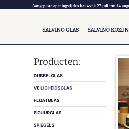
Aangepaste openingstijden bouwvak 27 juli t/m 14 aug
SALVINO GLAS
SALVINO KOZIJ
Producten:
DUBBELGLAS
VEILIGHEIDSGLAS
FLOATGLAS
FIGUURGLAS
SPIEGELS