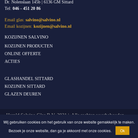
Dr. Nolenslaan 145b | 6136 GM Sittard
Tel:
046 - 451 20 86
Email glas:
salvino@salvino.nl
Email kozijnen:
kozijnen@salvino.nl
KOZIJNEN SALVINO
KOZIJNEN PRODUCTEN
ONLINE OFFERTE
ACTIES
GLASHANDEL SITTARD
KOZIJNEN SITTARD
GLAZEN DEUREN
Harald Salvino Glas B.V. 2021 | Alle rechten voorbehouden
Wij gebruiken cookies om het gebruik van onze website gemakkelijk te maken.
Privacy & Cookie Statement
Bezoek je onze website, dan ga je akkoord met onze cookies.
Ok