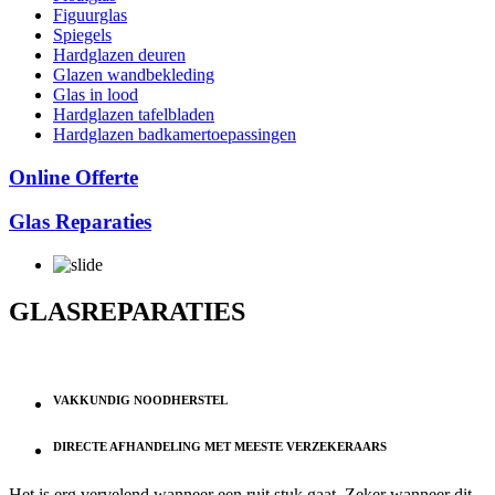
Figuurglas
Spiegels
Hardglazen deuren
Glazen wandbekleding
Glas in lood
Hardglazen tafelbladen
Hardglazen badkamertoepassingen
Online Offerte
Glas Reparaties
GLASREPARATIES
VAKKUNDIG NOODHERSTEL
DIRECTE AFHANDELING MET MEESTE VERZEKERAARS
Het is erg vervelend wanneer een ruit stuk gaat. Zeker wanneer dit