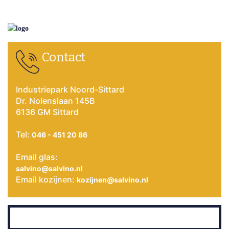
Contact
Industriepark Noord-Sittard
Dr. Nolenslaan 145B
6136 GM Sittard
Tel:
046 - 451 20 86
Email glas:
salvino@salvino.nl
Email kozijnen:
kozijnen@salvino.nl