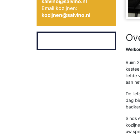
salvino@salvino.nl
Email kozijnen:
kozijnen@salvino.nl
Ov
Welkom
Ruim 22
kasteel
liefde
aan het
De lief
dag bi
badkam
Sinds 
kozijn
uw spe