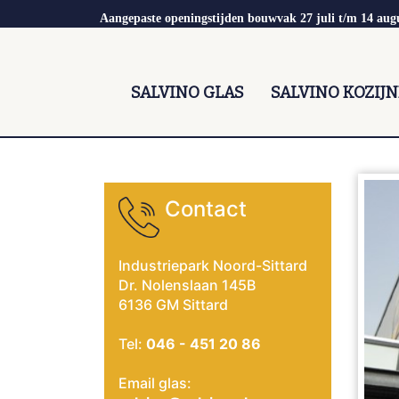
Aangepaste openingstijden bouwvak 27 juli t/m 14 aug
SALVINO GLAS
SALVINO KOZIJ
Contact
Industriepark Noord-Sittard
Dr. Nolenslaan 145B
6136 GM Sittard
Tel:
046 - 451 20 86
Email glas: