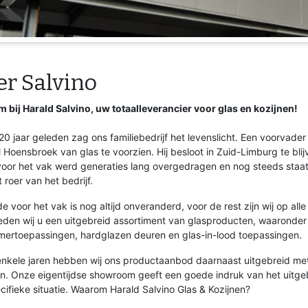
er Salvino
 bij Harald Salvino, uw totaalleverancier voor glas en kozijnen!
0 jaar geleden zag ons familiebedrijf het levenslicht. Een voorvader
 Hoensbroek van glas te voorzien. Hij besloot in Zuid-Limburg te blijv
 voor het vak werd generaties lang overgedragen en nog steeds staat 
 roer van het bedrijf.
de voor het vak is nog altijd onveranderd, voor de rest zijn wij op 
eden wij u een uitgebreid assortiment van glasproducten, waaronder v
ertoepassingen, hardglazen deuren en glas-in-lood toepassingen.
enkele jaren hebben wij ons productaanbod daarnaast uitgebreid met
en. Onze eigentijdse showroom geeft een goede indruk van het uitg
cifieke situatie. Waarom Harald Salvino Glas & Kozijnen?