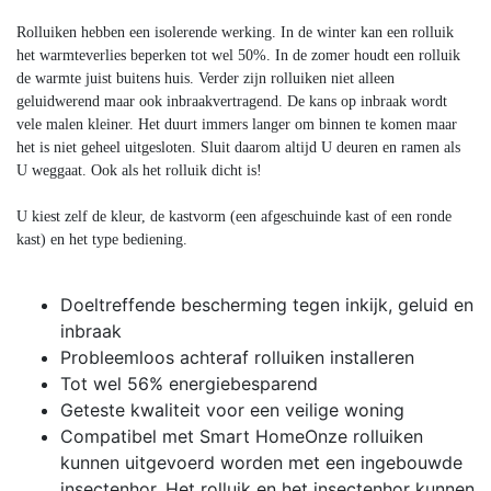
Rolluiken hebben een isolerende werking. In de winter kan een rolluik
het warmteverlies beperken tot wel 50%. In de zomer houdt een rolluik
de warmte juist buitens huis. Verder zijn rolluiken niet alleen
geluidwerend maar ook inbraakvertragend. De kans op inbraak wordt
vele malen kleiner. Het duurt immers langer om binnen te komen maar
het is niet geheel uitgesloten. Sluit daarom altijd U deuren en ramen als
U weggaat. Ook als het rolluik dicht is!
U kiest zelf de kleur, de kastvorm (een afgeschuinde kast of een ronde
kast) en het type bediening.
Doeltreffende bescherming tegen inkijk, geluid en
inbraak
Probleemloos achteraf rolluiken installeren
Tot wel 56% energiebesparend
Geteste kwaliteit voor een veilige woning
Compatibel met Smart HomeOnze rolluiken
kunnen uitgevoerd worden met een ingebouwde
insectenhor. Het rolluik en het insectenhor kunnen