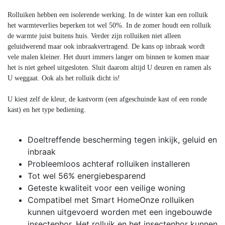
Rolluiken hebben een isolerende werking. In de winter kan een rolluik
het warmteverlies beperken tot wel 50%. In de zomer houdt een rolluik
de warmte juist buitens huis. Verder zijn rolluiken niet alleen
geluidwerend maar ook inbraakvertragend. De kans op inbraak wordt
vele malen kleiner. Het duurt immers langer om binnen te komen maar
het is niet geheel uitgesloten. Sluit daarom altijd U deuren en ramen als
U weggaat. Ook als het rolluik dicht is!
U kiest zelf de kleur, de kastvorm (een afgeschuinde kast of een ronde
kast) en het type bediening.
Doeltreffende bescherming tegen inkijk, geluid en
inbraak
Probleemloos achteraf rolluiken installeren
Tot wel 56% energiebesparend
Geteste kwaliteit voor een veilige woning
Compatibel met Smart HomeOnze rolluiken
kunnen uitgevoerd worden met een ingebouwde
insectenhor. Het rolluik en het insectenhor kunnen