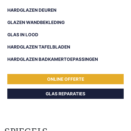
HARDGLAZEN DEUREN
GLAZEN WANDBEKLEDING
GLAS IN LOOD
HARDGLAZEN TAFELBLADEN
HARDGLAZEN BADKAMERTOEPASSINGEN
ONLINE OFFERTE
GLAS REPARATIES