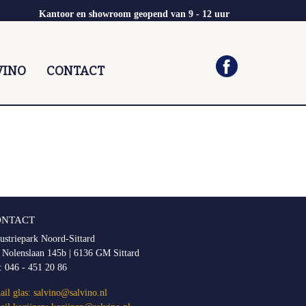
Kantoor en showroom geopend van 9 - 12 uur
VINO
CONTACT
ONTACT
ustriepark Noord-Sittard
 Nolenslaan 145b | 6136 GM Sittard
l:
046 - 451 20 86
il glas:
salvino@salvino.nl