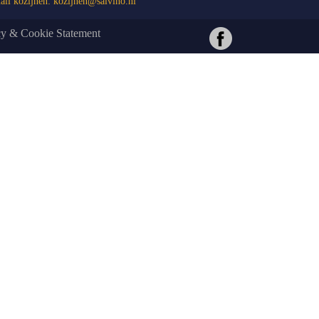
il kozijnen:
kozijnen@salvino.nl
cy & Cookie Statement