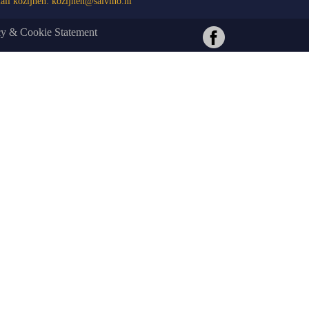
il kozijnen:
kozijnen@salvino.nl
cy & Cookie Statement