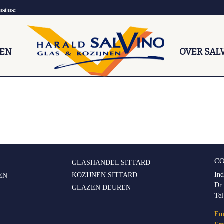
ustus:
NEN
OVER SAL
O
C
GLASHANDEL SITTARD
Ind
KOZIJNEN SITTARD
EN
Dr.
GLAZEN DEUREN
Te
Ema