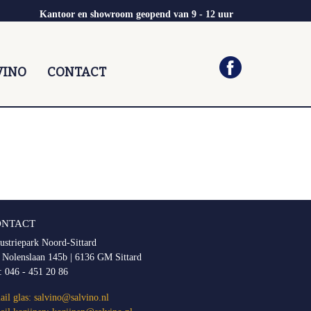
Kantoor en showroom geopend van 9 - 12 uur
VINO
CONTACT
ONTACT
ustriepark Noord-Sittard
 Nolenslaan 145b | 6136 GM Sittard
l:
046 - 451 20 86
il glas:
salvino@salvino.nl